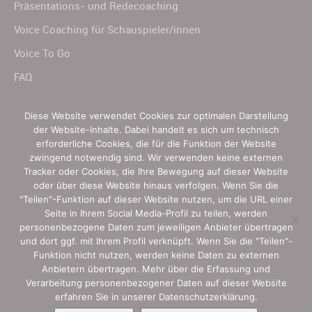
Präsentations- und Redecoaching
Voice Coaching für Schauspieler/innen
Voice To Go
FAQ
Diese Website verwendet Cookies zur optimalen Darstellung
der Website-Inhalte. Dabei handelt es sich um technisch
Jetzt ganz einfach teilen:
erforderliche Cookies, die für die Funktion der Website
zwingend notwendig sind. Wir verwenden keine externen
Tracker oder Cookies, die Ihre Bewegung auf dieser Website
oder über diese Website hinaus verfolgen. Wenn Sie die
Facebook
Twitter
LinkedIn
XING
Email
"Teilen"-Funktion auf dieser Website nutzen, um die URL einer
Seite in Ihrem Social Media-Profil zu teilen, werden
Folgen:
personenbezogene Daten zum jeweiligen Anbieter übertragen
und dort ggf. mit Ihrem Profil verknüpft. Wenn Sie die "Teilen"-
Funktion nicht nutzen, werden keine Daten zu externen
Christine Kugler auf Linkedin
Anbietern übertragen. Mehr über die Erfassung und
Verarbeitung personenbezogener Daten auf dieser Website
Webdesign
:
Sebastian Klammer
Grafikdesign Berlin
erfahren Sie in unserer Datenschutzerklärung.